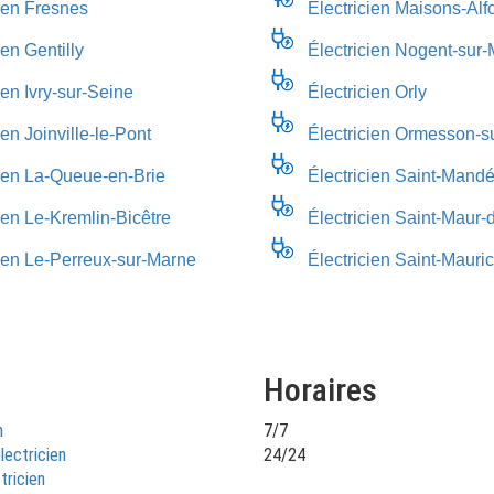
cien Fresnes
Électricien Maisons-Alfo
ien Gentilly
Électricien Nogent-sur
ien Ivry-sur-Seine
Électricien Orly
ien Joinville-le-Pont
Électricien Ormesson-s
cien La-Queue-en-Brie
Électricien Saint-Mand
ien Le-Kremlin-Bicêtre
Électricien Saint-Maur
cien Le-Perreux-sur-Marne
Électricien Saint-Mauri
Horaires
n
7/7
lectricien
24/24
tricien