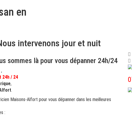
isan en
Nous intervenons jour et nuit
Nous sommes là pour vous dépanner 24h/24
t
,
t 24h / 24
‎
trique
,
Alfort
.
icien Maisons-Alfort pour vous dépanner dans les meilleures
es :