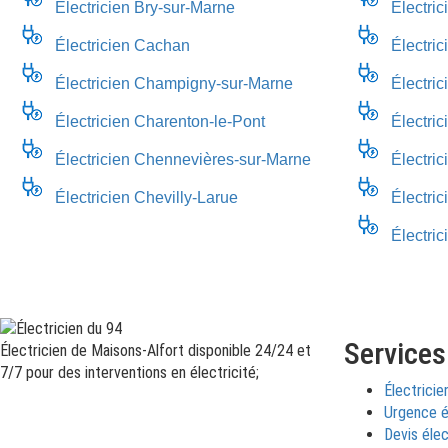
Électricien Bry-sur-Marne
Électri
Électricien Cachan
Électric
Électricien Champigny-sur-Marne
Électric
Électricien Charenton-le-Pont
Électric
Électricien Chennevières-sur-Marne
Électri
Électricien Chevilly-Larue
Électric
Électri
Services
Électricien de Maisons-Alfort disponible 24/24 et
7/7 pour des interventions en électricité;
Électricie
Urgence é
Devis élec