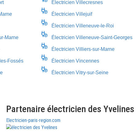
rt
Électricien Villecresnes
-Marne
Électricien Villejuif
Électricien Villeneuve-le-Roi
ur-Marne
Électricien Villeneuve-Saint-Georges
é
Électricien Villiers-sur-Marne
-des-Fossés
Électricien Vincennes
ce
Électricien Vitry-sur-Seine
Partenaire électricien des Yvelines
Electricien-paris-region.com