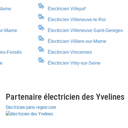
-Marne
Électricien Villejuif
Électricien Villeneuve-le-Roi
ur-Marne
Électricien Villeneuve-Saint-Georges
é
Électricien Villiers-sur-Marne
-des-Fossés
Électricien Vincennes
ce
Électricien Vitry-sur-Seine
Partenaire électricien des Yvelines
Electricien-paris-region.com