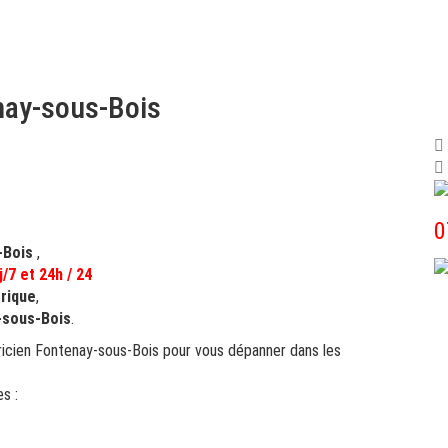
nay-sous-Bois
‎
-Bois
,
j/7 et 24h / 24
trique
,
-sous-Bois
.
ricien Fontenay-sous-Bois pour vous dépanner dans les
es :