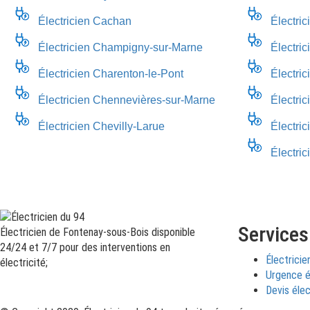
Électricien Cachan
Électric
Électricien Champigny-sur-Marne
Électric
Électricien Charenton-le-Pont
Électric
Électricien Chennevières-sur-Marne
Électri
Électricien Chevilly-Larue
Électric
Électri
Services
Électricien de Fontenay-sous-Bois disponible
24/24 et 7/7 pour des interventions en
Électricie
électricité;
Urgence é
Devis élec