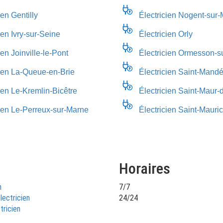
ien Gentilly
Électricien Nogent-sur
ien Ivry-sur-Seine
Électricien Orly
ien Joinville-le-Pont
Électricien Ormesson-s
cien La-Queue-en-Brie
Électricien Saint-Mand
ien Le-Kremlin-Bicêtre
Électricien Saint-Maur
cien Le-Perreux-sur-Marne
Électricien Saint-Mauri
Horaires
n
7/7
lectricien
24/24
tricien